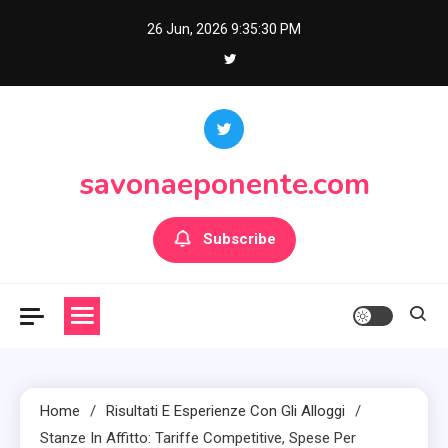
Skip
26 Jun, 2026
9:35:31 PM
to
content
savonaeponente.com
Subscribe
Home
Risultati E Esperienze Con Gli Alloggi
Stanze In Affitto: Tariffe Competitive, Spese Per