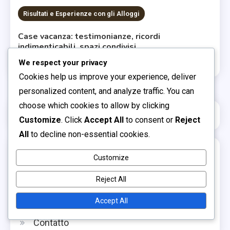
Risultati e Esperienze con gli Alloggi
Case vacanza: testimonianze, ricordi
indimenticabili, spazi condivisi
0
05/12/2025
Luca Ferraro
We respect your privacy
Cookies help us improve your experience, deliver
personalized content, and analyze traffic. You can
choose which cookies to allow by clicking
Italian
▾
Customize
. Click
Accept All
to consent or
Reject
All
to decline non-essential cookies.
Links
Customize
Informazioni su di noi
Reject All
Post del blog
Accept All
Contatto