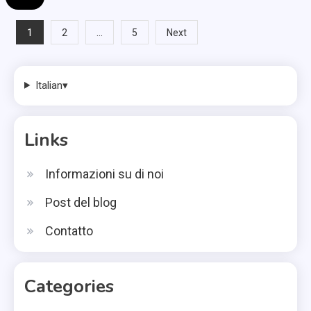
Posts
1
…
2
5
Next
pagination
Italian
▾
Links
Informazioni su di noi
Post del blog
Contatto
Categories