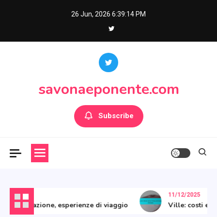
Skip
26 Jun, 2026
6:39:15 PM
to
content
savonaeponente.com
Subscribe
11/12/2025
 socializzazione, esperienze di viaggio
Ville: costi eleva