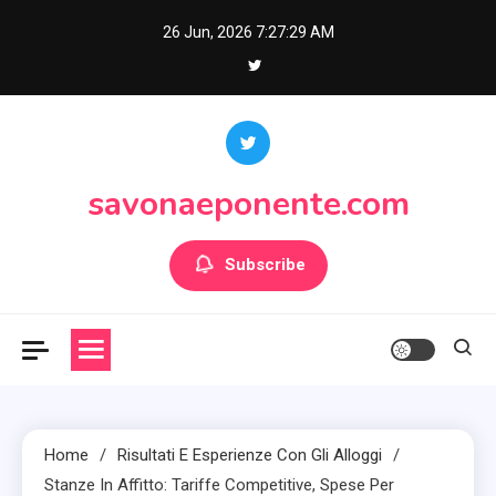
Skip
26 Jun, 2026
7:27:31 AM
to
content
savonaeponente.com
Subscribe
Home
Risultati E Esperienze Con Gli Alloggi
Stanze In Affitto: Tariffe Competitive, Spese Per