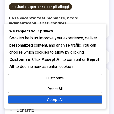
Risultati e Esperienze con gli Alloggi
Case vacanza: testimonianze, ricordi
indimenticabili, spazi condivisi
0
05/12/2025
Luca Ferraro
We respect your privacy
Cookies help us improve your experience, deliver
personalized content, and analyze traffic. You can
choose which cookies to allow by clicking
Italian
▾
Customize
. Click
Accept All
to consent or
Reject
All
to decline non-essential cookies.
Links
Customize
Informazioni su di noi
Reject All
Post del blog
Accept All
Contatto