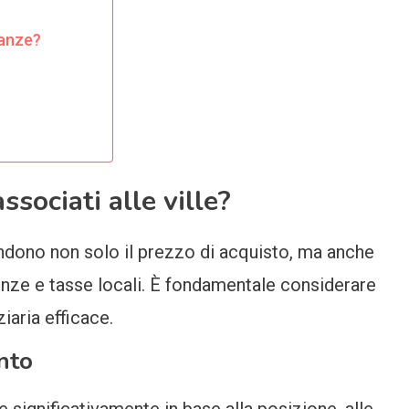
canze?
ssociati alle ville?
rendono non solo il prezzo di acquisto, ma anche
nze e tasse locali. È fondamentale considerare
ziaria efficace.
nto
re significativamente in base alla posizione, alle