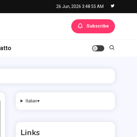
26 Jun, 2026
3:48:56 AM
Subscribe
atto
Italian
▾
Links