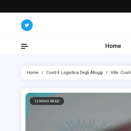
Skip
to
content
Home
Home
Costi E Logistica Degli Alloggi
Ville: Cost
12 MINS READ