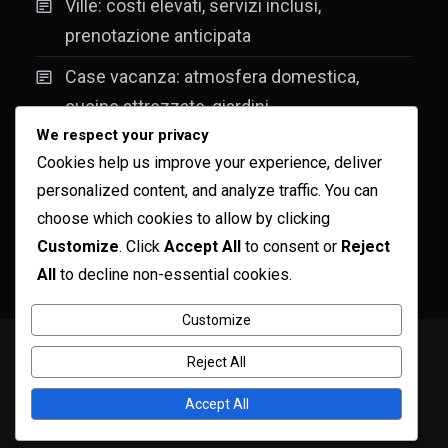
Ville: costi elevati, servizi inclusi,
prenotazione anticipata
Case vacanza: atmosfera domestica,
cucine attrezzate, giardini
We respect your privacy
Campeggi: avventura, contatto con la
Cookies help us improve your experience, deliver
natura, esperienze uniche
personalized content, and analyze traffic. You can
Rifugi: tariffe per notti, costi di accesso,
choose which cookies to allow by clicking
Customize
. Click
Accept All
to consent or
Reject
spese per cibo
All
to decline non-essential cookies.
Customize
Copyright © ogma blog 2026
Proudly powered by WordPress
|
Reject All
Theme: ogma-blog by
Mystery Themes
.
Informazioni su di noi
Preferenze dei Cookie
Accept All
La tua privacy
Termini e condizioni
Contatto