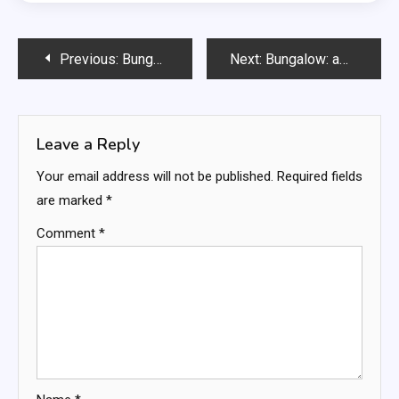
Post
Previous:
Bungalow: accesso diretto alla natura, tranquillità, spazi all’aperto
Next:
Bungalow: affitto settimanale, costi di manutenzione, spese di pulizia
navigation
Leave a Reply
Your email address will not be published.
Required fields
are marked
*
Comment
*