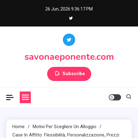
Skip
26 Jun, 2026
9:36:19 PM
to
content
savonaeponente.com
Subscribe
Home
Motivi Per Scegliere Un Alloggio
Case In Affitto: Flessibilità, Personalizzazione, Prezzi