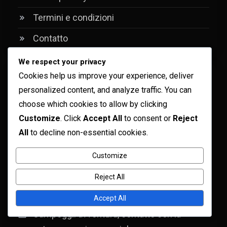
Termini e condizioni
Contatto
We respect your privacy
Cookies help us improve your experience, deliver
Recent Posts
personalized content, and analyze traffic. You can
choose which cookies to allow by clicking
Ostelli: amicizie, socializzazione,
Customize
. Click
Accept All
to consent or
Reject
esperienze di viaggio
All
to decline non-essential cookies.
Ville: costi elevati, servizi inclusi,
Customize
prenotazione anticipata
Reject All
Case vacanza: atmosfera domestica,
cucine attrezzate, giardini
Accept All
Campeggi: avventura, contatto con la