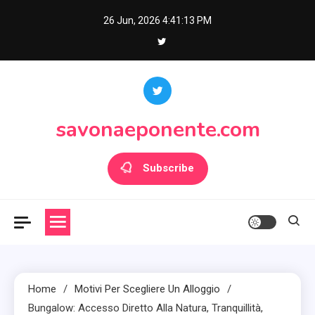
Skip
26 Jun, 2026
4:41:14 PM
to
content
savonaeponente.com
Subscribe
Home
Motivi Per Scegliere Un Alloggio
Bungalow: Accesso Diretto Alla Natura, Tranquillità,