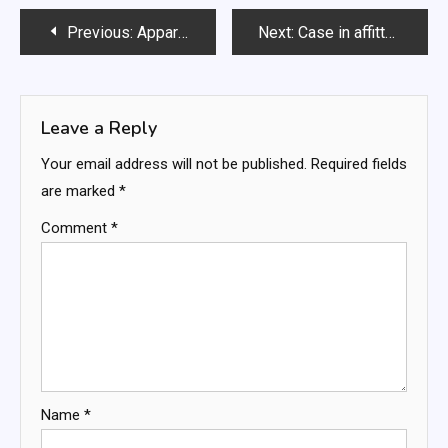
Post
Previous:
Appartamenti condivisi: economia, socializzazione, accessibilità
Next:
Case in affitto: flessibilità, personalizzazione, prezzi variabili
navigation
Leave a Reply
Your email address will not be published.
Required fields
are marked
*
Comment
*
Name
*