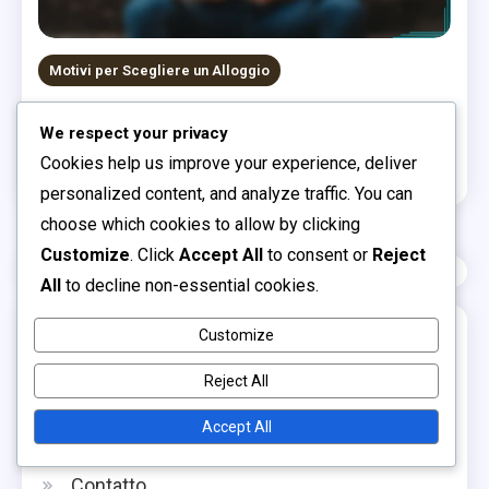
Motivi per Scegliere un Alloggio
Chalet: accoglienza, legno naturale, vista
We respect your privacy
panoramica
Cookies help us improve your experience, deliver
0
08/12/2025
Luca Ferraro
personalized content, and analyze traffic. You can
choose which cookies to allow by clicking
Customize
. Click
Accept All
to consent or
Reject
All
to decline non-essential cookies.
Links
Customize
Reject All
Informazioni su di noi
Accept All
Post del blog
Contatto