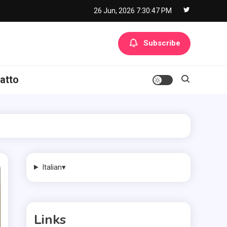
26 Jun, 2026
7:30:48 PM
Subscribe
atto
Italian
▾
Links