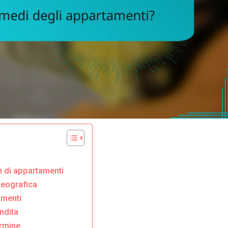
ie di appartamenti
geografica
amenti
ndita
ermine