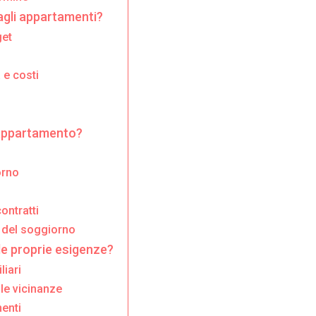
agli appartamenti?
get
 e costi
 appartamento?
orno
ontratti
a del soggiorno
le proprie esigenze?
liari
le vicinanze
enti