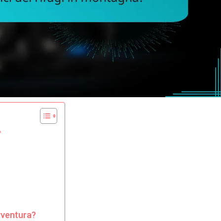
?
avventura?