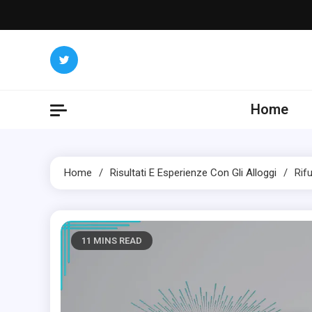
Skip
to
content
Home
Home
Risultati E Esperienze Con Gli Alloggi
Rif
11 MINS READ