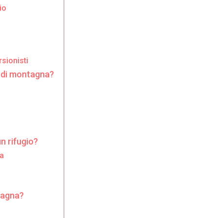
io
sionisti
i di montagna?
n rifugio?
na
ntagna?