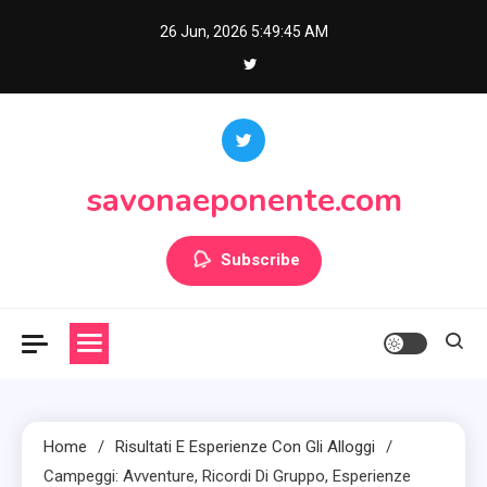
Skip
26 Jun, 2026
5:49:47 AM
to
content
savonaeponente.com
Subscribe
Home
Risultati E Esperienze Con Gli Alloggi
Campeggi: Avventure, Ricordi Di Gruppo, Esperienze