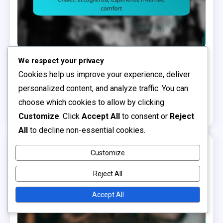
We respect your privacy
Risultati e Esperienze con gli Alloggi
Cookies help us improve your experience, deliver
Chalet: accoglienza, esperienze invernali,
personalized content, and analyze traffic. You can
comfort
choose which cookies to allow by clicking
0
08/12/2025
Luca Ferraro
Customize
. Click
Accept All
to consent or
Reject
All
to decline non-essential cookies.
Customize
11 MINS READ
Reject All
Accept All