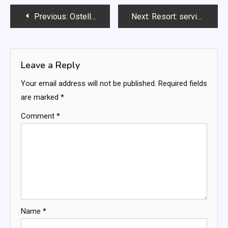
Post
Previous:
Ostelli: socializzazione, costi contenuti, flessibilità
Next:
Resort: servizi completi, attività ricreative, relax
navigation
Leave a Reply
Your email address will not be published.
Required fields
are marked
*
Comment
*
Name
*